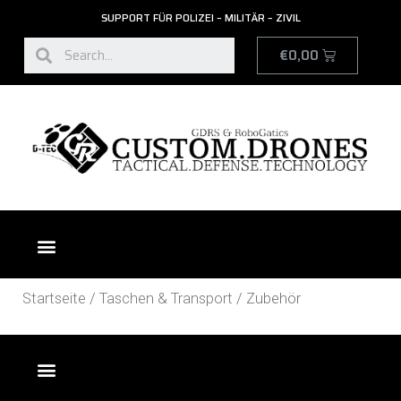
SUPPORT FÜR POLIZEI – MILITÄR – ZIVIL
€
0,00
UGV RADPANZERFAHRZEUG
UGV KETTENPANZERFAHRZEUG
Startseite
/
Taschen & Transport
/ Zubehör
KATALOG BESTELLUNG