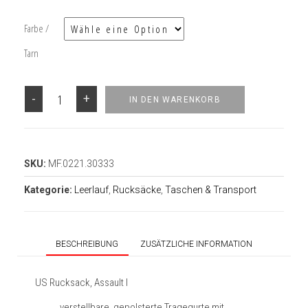
Farbe /
Tarn
-
+
IN DEN WARENKORB
SKU:
MF.0221.30333
Kategorie:
Leerlauf
,
Rucksäcke
,
Taschen & Transport
BESCHREIBUNG
ZUSÄTZLICHE INFORMATION
US Rucksack, Assault I
verstellbare, gepolsterte Tragegurte mit