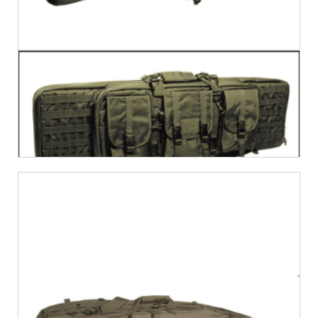
€
62,54
€
48,11