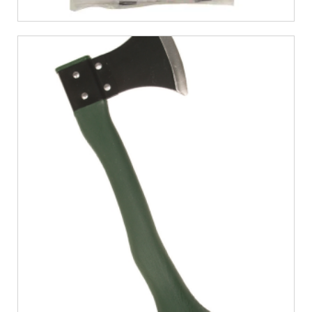
€
6,12