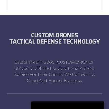
CUSTOM.DRONES
TACTICAL DEFENSE TECHNOLOGY
Established In 2000, ‘CUSTOM.DRONES’
Strives To Get Best Support And A Great
Service For Their Clients. We Believe In A
Good And Honest Business.