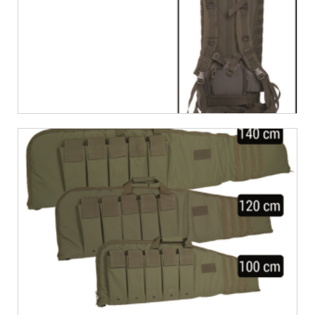
€
27,11
€
31,95