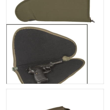
€
9,99