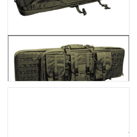
€
62,54