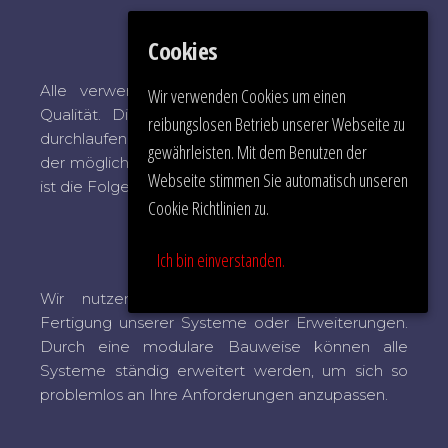
Cookies
Quality Management
Alle verwendeten Materialien haben höchste
Wir verwenden Cookies um einen
Qualität. Die Systeme sind handgefertigt und
reibungslosen Betrieb unserer Webseite zu
durchlaufen eine strenge Prüfung bis zum Rande
gewährleisten. Mit dem Benutzen der
der möglichen Belastung. Ein langlebiges System
Webseite stimmen Sie automatisch unseren
ist die Folge.
Cookie Richtlinien zu.
Development
Ich bin einverstanden.
Wir nutzen neueste Technologien für die
Fertigung unserer Systeme oder Erweiterungen.
Durch eine modulare Bauweise können alle
Systeme ständig erweitert werden, um sich so
problemlos an Ihre Anforderungen anzupassen.