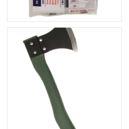
€
6,12