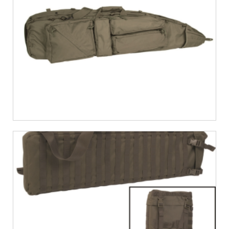
€
48,11
€
34,55