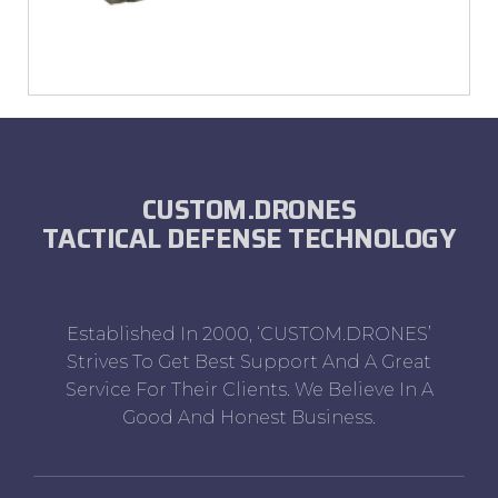
CUSTOM.DRONES
TACTICAL DEFENSE TECHNOLOGY
Established In 2000, ‘CUSTOM.DRONES’
Strives To Get Best Support And A Great
Service For Their Clients. We Believe In A
Good And Honest Business.