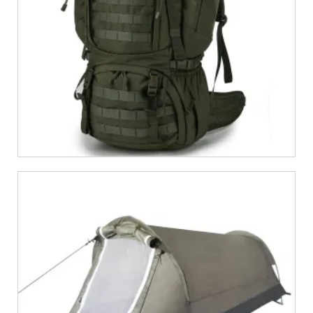
€
899,00
€
35,69