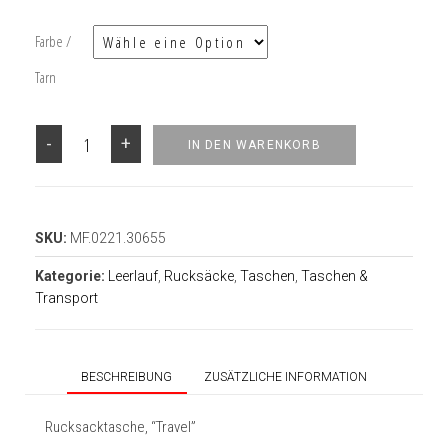
Farbe /
Tarn
-
+
IN DEN WARENKORB
SKU:
MF.0221.30655
Kategorie:
Leerlauf
,
Rucksäcke
,
Taschen
,
Taschen &
Transport
BESCHREIBUNG
ZUSÄTZLICHE INFORMATION
Rucksacktasche, “Travel”