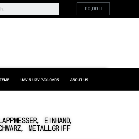
€
0,00
TEME
UAV & UGV PAYLOADS
ABOUT US
LAPPMESSER, EINHAND,
CHWARZ, METALLGRIFF