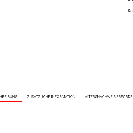
Individuelle
Ka
es nach
Kleidung
Ob im Druck oder
hes,
gestickt, Wir
hilder und
ermöglichen
 - individuell
individuelle
Fertigungen.
ktform
Kontaktform
HREIBUNG
ZUSÄTZLICHE INFORMATION
ALTERSNACHWEIS ERFORDE
ff