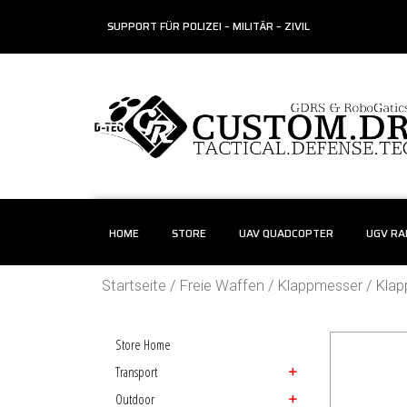
SUPPORT FÜR POLIZEI – MILITÄR – ZIVIL
HOME
STORE
UAV QUADCOPTER
UGV R
Startseite
/
Freie Waffen
/
Klappmesser
/ Klap
Store Home
Transport
Outdoor