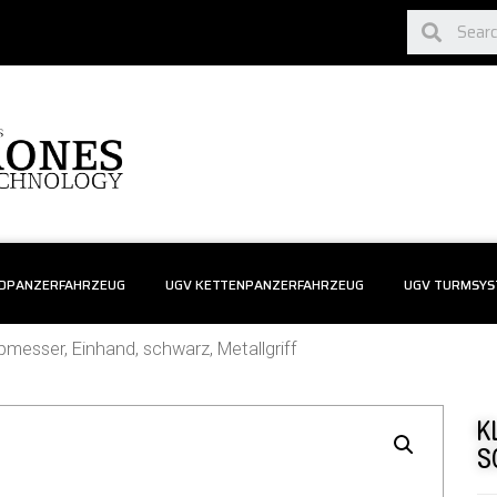
ADPANZERFAHRZEUG
UGV KETTENPANZERFAHRZEUG
UGV TURMSYS
pmesser, Einhand, schwarz, Metallgriff
K
S