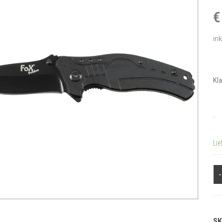
in
Kl
.
Lie
-
SK