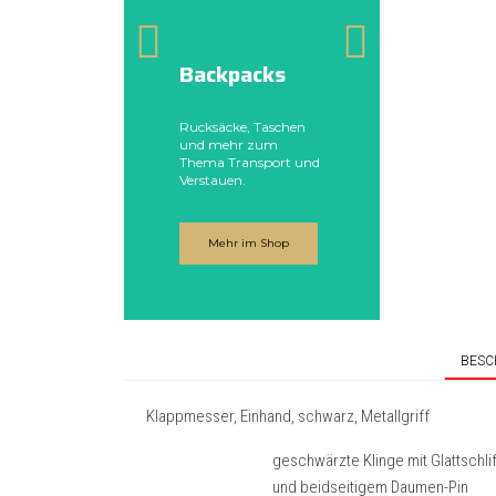
Patch
Backpacks
Maß
Rucksäcke, Taschen
Teampatc
und mehr zum
Namenssc
Thema Transport und
Abzeichen
Verstauen.
gefertigt.
Mehr im Shop
Konta
BESC
Klappmesser, Einhand, schwarz, Metallgriff
geschwärzte Klinge mit Glattschli
und beidseitigem Daumen-Pin