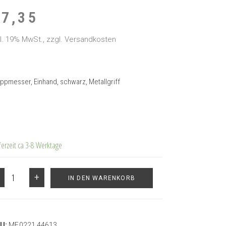
€
7,35
kl. 19% MwSt., zzgl. Versandkosten
appmesser, Einhand, schwarz, Metallgriff
ferzeit ca 3-8 Werktage
+
IN DEN WARENKORB
U:
MF.0221.44613