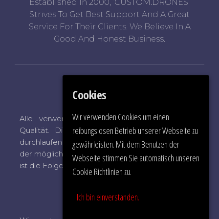
Established In 2000, ‘CUSTOM.DRONES’
Strives To Get Best Support And A Great
Service For Their Clients. We Believe In A
Good And Honest Business.
Cookies
Quality Management
Wir verwenden Cookies um einen
Alle verwendeten Materialien haben höchste
reibungslosen Betrieb unserer Webseite zu
Qualität. Die Systeme sind handgefertigt und
durchlaufen eine strenge Prüfung bis zum Rande
gewährleisten. Mit dem Benutzen der
der möglichen Belastung. Ein langlebiges System
Webseite stimmen Sie automatisch unseren
ist die Folge.
Cookie Richtlinien zu.
Ich bin einverstanden.
Development