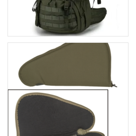
€
9,99