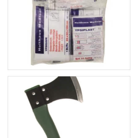
€
10,99
€
6,12