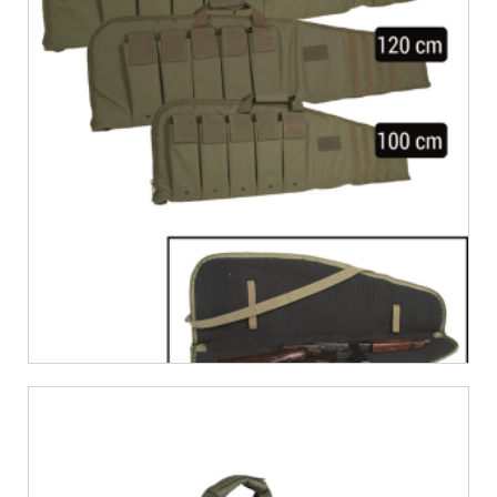
€
27,11
€
31,95