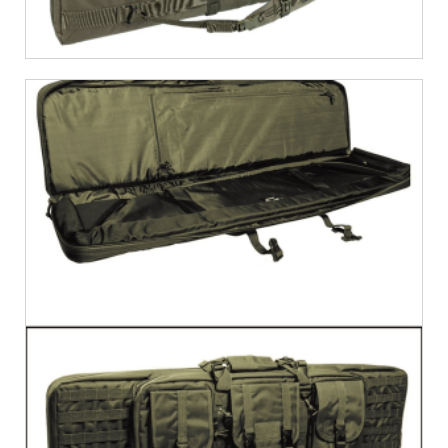
€
62,54