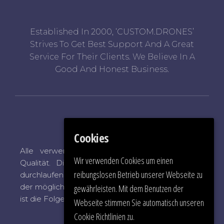
Established In 2000, ‘CUSTOM.DRONES’
Strives To Get Best Support And A Great
Service For Their Clients. We Believe In A
Good And Honest Business.
Quality Management
Cookies
Alle verwendeten Materialien haben höchste
Wir verwenden Cookies um einen
Qualität. Die Systeme sind handgefertigt und
reibungslosen Betrieb unserer Webseite zu
durchlaufen eine strenge Prüfung bis zum Rande
der möglichen Belastung. Ein langlebiges System
gewährleisten. Mit dem Benutzen der
ist die Folge.
Webseite stimmen Sie automatisch unseren
Cookie Richtlinien zu.