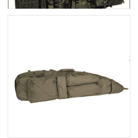
€
48,11