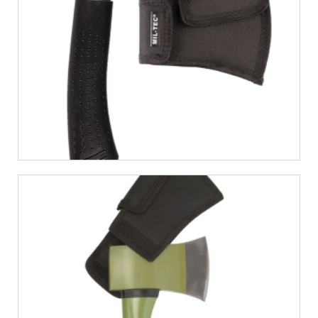
€
10,06
€
10,06