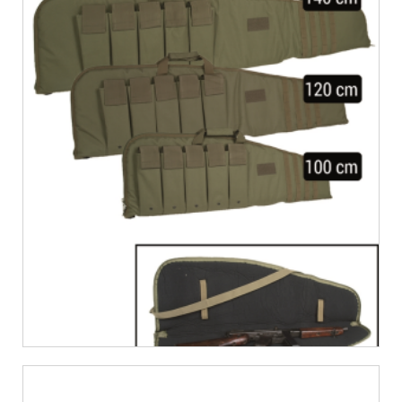
€
27,11
€
31,95