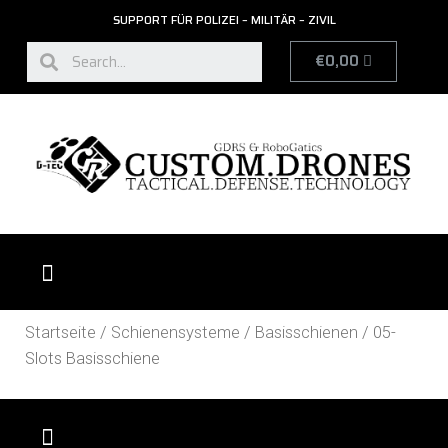
SUPPORT FÜR POLIZEI – MILITÄR – ZIVIL
€
0,00
UGV RADPANZERFAHRZEUG
UGV KETTENPANZERFAHRZEUG
Startseite
/
Schienensysteme
/
Basisschienen
/ 05-
Slots Basisschiene
KATALOG BESTELLUNG