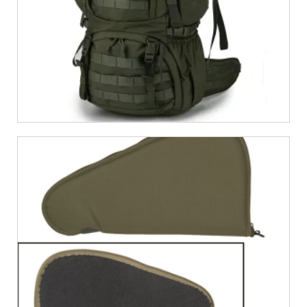
€
9,99