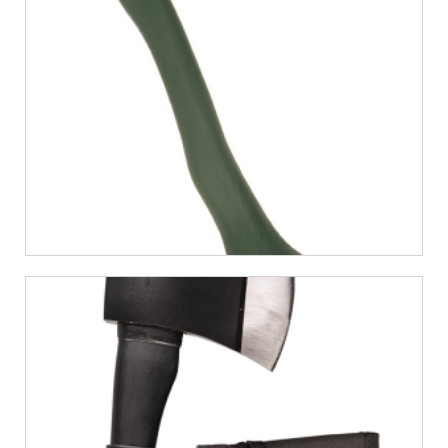
€
6,12